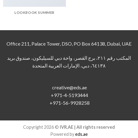
LOOKBOOK SUMMER
Office 211, Palace Tower, DSO, PO Box 64138, Dubai, UAE
المكتب رقم ٢١١، برج القصر، واحة دبي للسيليكون، صندوق بريد
٦٤١٣٨، دبي، الإمارات العربية المتحدة
creative@eds.ae
+971-4-5193444
+971-56-9928258
Copyright 2026 ©
IVR.AE | All rights reserved
Powered by
eds.ae